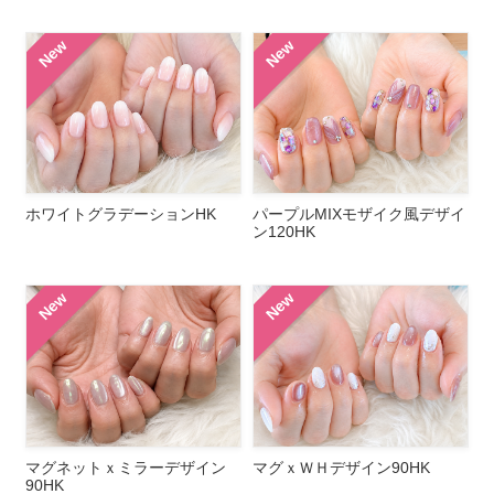
New
New
ホワイトグラデーションHK
パープルMIXモザイク風デザイ
ン120HK
New
New
マグネットｘミラーデザイン
マグｘＷＨデザイン90HK
90HK