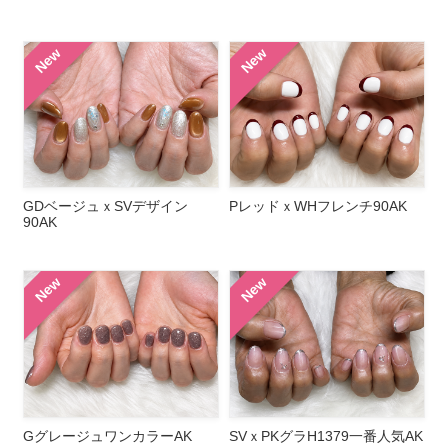
New
New
GDベージュｘSVデザイン
PレッドｘWHフレンチ90AK
90AK
New
New
GグレージュワンカラーAK
SVｘPKグラH1379一番人気AK