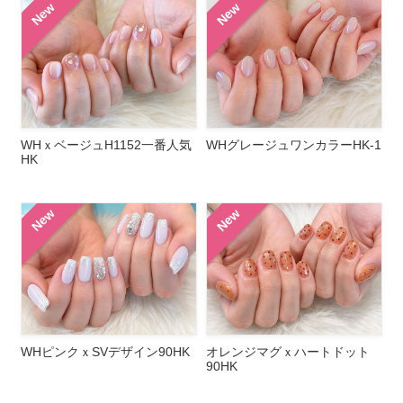
New
New
WHｘベージュH1152一番人気
WHグレージュワンカラーHK-1
HK
New
New
WHピンクｘSVデザイン90HK
オレンジマグｘハートドット
90HK