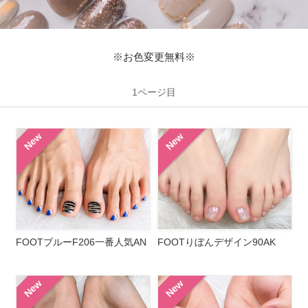
※お色変更無料※
1ページ目
New
New
FOOTブルーF206一番人気AN
FOOTりぼんデザイン90AK
New
New