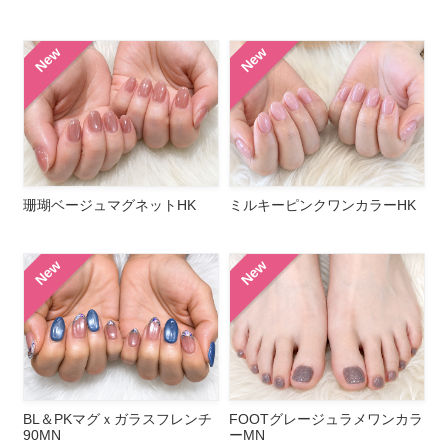
New
New
珊瑚ベージュマグネットHK
ミルキーピンクワンカラーHK
New
New
BL＆PKマグｘガラスフレンチ
FOOTグレージュラメワンカラ
90MN
ーMN