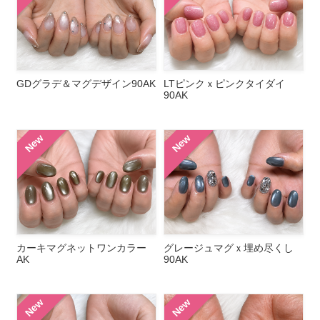
GDグラデ＆マグデザイン90AK
LTピンクｘピンクタイダイ
90AK
New
New
カーキマグネットワンカラー
グレージュマグｘ埋め尽くし
AK
90AK
New
New