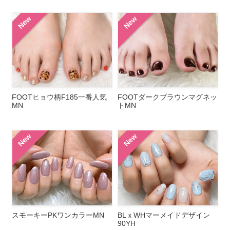
New
New
FOOTヒョウ柄F185一番人気
FOOTダークブラウンマグネッ
MN
トMN
New
New
スモーキーPKワンカラーMN
BLｘWHマーメイドデザイン
90YH