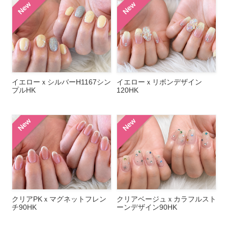
New
New
イエローｘシルバーH1167シン
イエローｘリボンデザイン
プルHK
120HK
New
New
クリアPKｘマグネットフレン
クリアベージュｘカラフルスト
チ90HK
ーンデザイン90HK