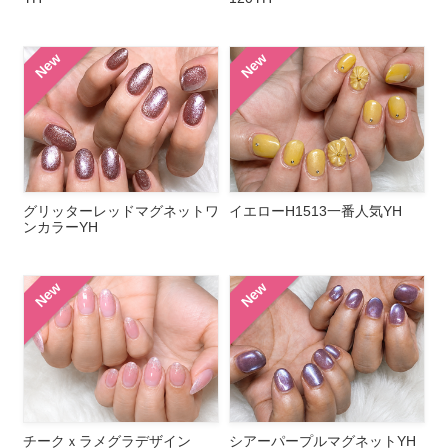
New
New
グリッターレッドマグネットワ
イエローH1513一番人気YH
ンカラーYH
New
New
チークｘラメグラデザイン
シアーパープルマグネットYH