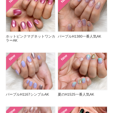
ホットピンクマグネットワンカ
パープルH1380一番人気AK
ラーAK
New
New
パープルH1167シンプルAK
夏のH1525一番人気AK
New
New