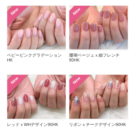
New
New
ベビーピンクグラデーション
珊瑚ベージュｘ細フレンチ
HK
90HK
New
New
レッドｘWHデザイン90HK
リボンｘチークデザイン90HK