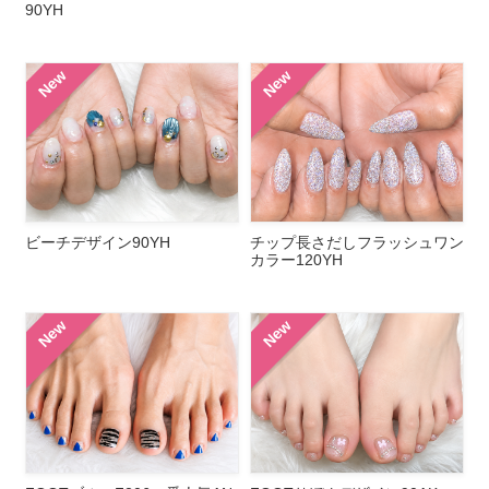
90YH
New
New
ビーチデザイン90YH
チップ長さだしフラッシュワン
カラー120YH
New
New