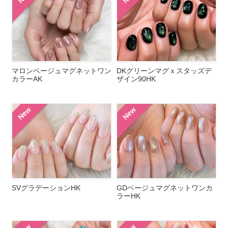
マロンベージュマグネットワン
DKグリーンマグｘスタッズデ
カラーAK
ザイン90HK
New
New
SVグラデーションHK
GDベージュマグネットワンカ
ラーHK