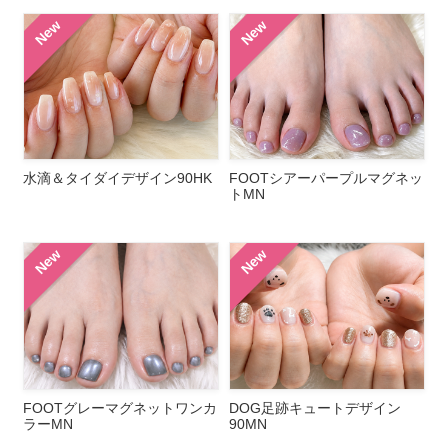
New
New
水滴＆タイダイデザイン90HK
FOOTシアーパープルマグネッ
トMN
New
New
FOOTグレーマグネットワンカ
DOG足跡キュートデザイン
ラーMN
90MN