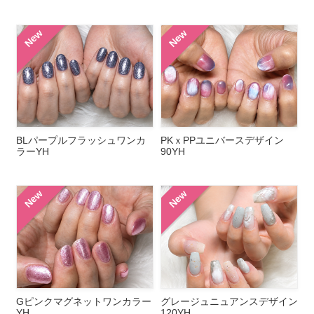
New
New
BLパープルフラッシュワンカ
PKｘPPユニバースデザイン
ラーYH
90YH
New
New
Gピンクマグネットワンカラー
グレージュニュアンスデザイン
YH
120YH