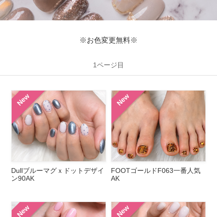
※お色変更無料※
1ページ目
New
New
Dullブルーマグｘドットデザイ
FOOTゴールドF063一番人気
ン90AK
AK
New
New